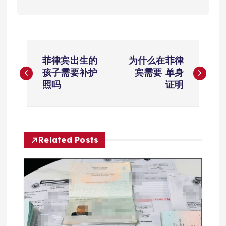
文
菲律宾出生的
为什么在菲律
章
孩子需要补护
宾需要 单身
照吗
证明
导
航
Related Posts