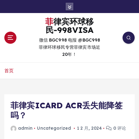
跳
转
到
菲律宾环球移
内
民-998VISA
容
微信 BGC998 电报 @BGC998
菲律环球移民专营菲律宾市场近
20年！
首页
菲律宾ICARD ACR丢失能降签
吗？
admin
Uncategorized
1 2 月, 2024
0 评论