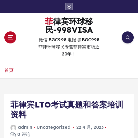
跳
转
到
菲律宾环球移
内
民-998VISA
容
微信 BGC998 电报 @BGC998
菲律环球移民专营菲律宾市场近
20年！
首页
菲律宾LTO考试真题和答案培训
资料
admin
Uncategorized
22 4 月, 2023
0 评论