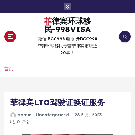
跳
转
到
菲律宾环球移
内
民-998VISA
容
微信 BGC998 电报 @BGC998
菲律环球移民专营菲律宾市场近
20年！
首页
菲律宾LTO驾驶证换证服务
admin
Uncategorized
26 5 月, 2023
0 评论