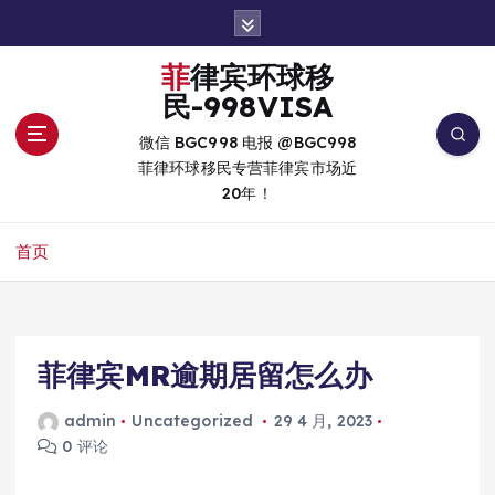
跳
转
到
菲律宾环球移
内
民-998VISA
容
微信 BGC998 电报 @BGC998
菲律环球移民专营菲律宾市场近
20年！
首页
菲律宾MR逾期居留怎么办
admin
Uncategorized
29 4 月, 2023
0 评论