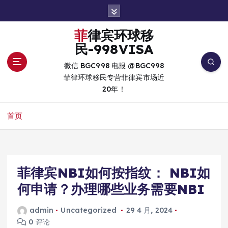
跳
转
到
菲律宾环球移
内
民-998VISA
容
微信 BGC998 电报 @BGC998
菲律环球移民专营菲律宾市场近
20年！
首页
菲律宾NBI如何按指纹： NBI如
何申请？办理哪些业务需要NBI
admin
Uncategorized
29 4 月, 2024
0 评论