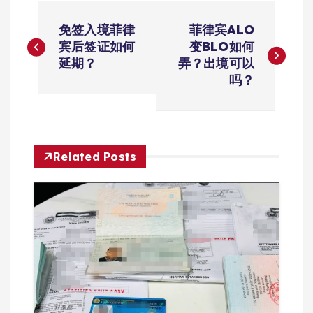
文
免签入境菲律
菲律宾ALO
章
宾后签证如何
变BLO如何
延期？
弄？出境可以
导
吗？
航
Related Posts