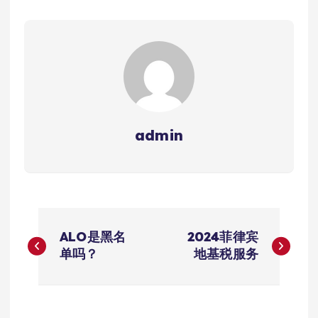
admin
文
ALO是黑名
2024菲律宾
章
单吗？
地基税服务
导