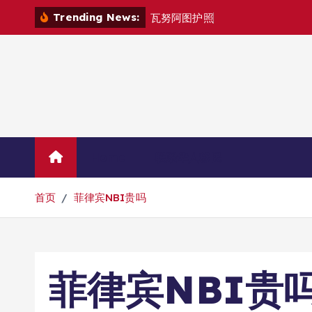
跳
Trending News:
瓦
努
阿
图
护
照
是
否
能
在
马
转
到
内
容
Home
联系华人移民
首页
菲律宾NBI贵吗
菲律宾NBI贵