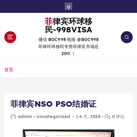
跳
转
到
菲律宾环球移
内
民-998VISA
容
微信 BGC998 电报 @BGC998
菲律环球移民专营菲律宾市场近
20年！
首页
菲律宾NSO PSO结婚证
admin
Uncategorized
1 6 月, 2024
0 评论