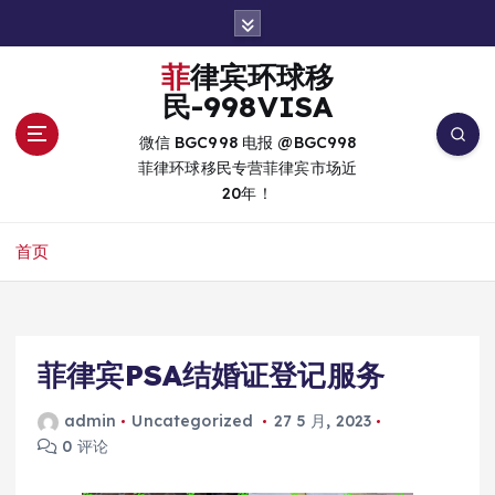
跳
转
到
菲律宾环球移
内
民-998VISA
容
微信 BGC998 电报 @BGC998
菲律环球移民专营菲律宾市场近
20年！
首页
菲律宾PSA结婚证登记服务
admin
Uncategorized
27 5 月, 2023
0 评论