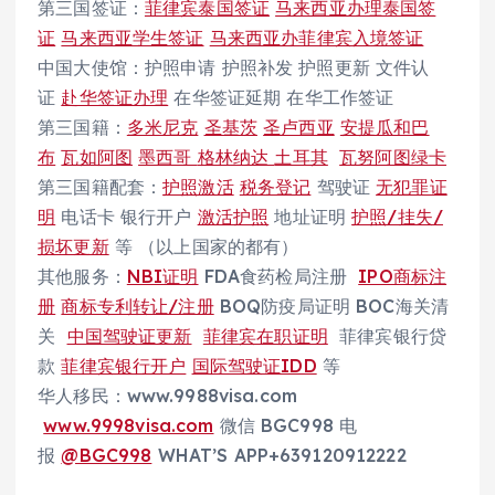
第三国签证：
菲律宾泰国签证
马来西亚办理泰国签
证
马来西亚学生签证
马来西亚办菲律宾入境签证
中国大使馆：护照申请 护照补发 护照更新 文件认
证
赴华签证办理
在华签证延期 在华工作签证
第三国籍：
多米尼克
圣基茨
圣卢西亚
安提瓜和巴
布
瓦如阿图
墨西哥
格林纳达
土耳其
瓦努阿图绿卡
第三国籍配套：
护照激活
税务登记
驾驶证
无犯罪证
明
电话卡 银行开户
激活护照
地址证明
护照/挂失/
损坏更新
等 （以上国家的都有）
其他服务：
NBI证明
FDA食药检局注册
IPO商标注
册
商标专利转让/注册
BOQ防疫局证明 BOC海关清
关
中国驾驶证更新
菲律宾在职证明
菲律宾银行贷
款
菲律宾银行开户
国际驾驶证IDD
等
华人移民：www.9988visa.com
www.9998visa.com
微信 BGC998 电
报
@BGC998
WHAT’S APP+639120912222