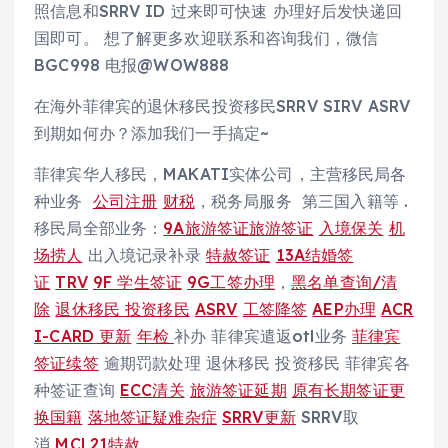
照信息和SRRV ID 过来即可快速 办理好后发快递回
国即可。 想了解更多欢迎联系和咨询我们，微信
BGC998 电报@WOW888
在海外菲律宾的退休移民投资移民SRRV SIRV ASRV
到期如何办？添加我们一手搞定~
菲律宾华人移民，MAKATI实体公司，主营移民局各
种业务
公司注册
财税
，税务局服务 第三国入籍等 .
移民局全部业务：
9A旅游签证旅游签证
入境保关
机
场捞人
出入境记录补录
特赦签证
13A结婚签
证
TRV
9F 学生签证
9G工签办理
，
黑名单查询/清
除
退休移民
投资移民
ASRV
工签降签
AEP办理
ACR
I-CARD 更新
年检
补办 菲律宾遣返otl业务
菲律宾
签证续签
逾期罚款处理 退休移民 投资移民 菲律宾各
种签证查询
ECC清关
旅游签证延期
原有长期签证更
换国籍
落地签证疑难杂症
SRRV更新
SRRV取
消
MCL21特赦