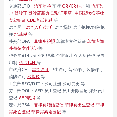
交通部LTO：
汽车年检
车牌
OR/CR补办
和
汽车过
户
驾驶证
驾驶证新办
驾驶证更新
中国驾照换菲律
宾驾驶证
CDE考试包过
等
房产局：
房产入户/过户
房产贷款 房产抵押/解除抵
押
地基税
等
外交部DFA：
菲律宾护照
菲律宾文件认证
菲律宾海
外领馆文件认证
等
税务局BIR：企业所得税 企业审计 个人所得税 发票
印制
税卡TIN
等
市政府CH：
建筑许可
卫生许可 营业许可 装修许可
消防许可
地基税
等
工贸部SEC/DTI：公司注册 公司变更 等
劳工部DOL：AEP 员工登记 员工开除登记 海外员工
登记
AEP取消
等
统计局PSA：
菲律宾结婚登记
菲律宾出生登记
菲律
宾死亡登记
菲律宾离婚登记
等