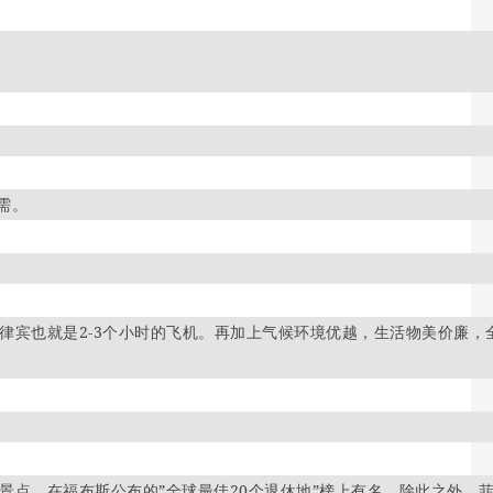
需。
律宾也就是2-3个小时的飞机。再加上气候环境优越，生活物美价廉，
景点，在福布斯公布的”全球最佳20个退休地”榜上有名。除此之外，