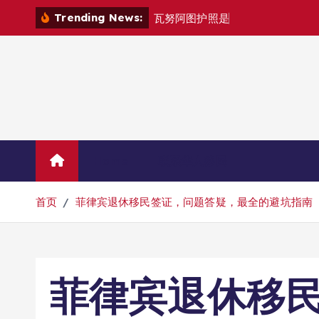
跳
Trending News:
瓦
努
阿
图
护
照
是
否
能
在
马
尼
拉
自
由
转
到
内
容
Home
联系华人移民
首页
菲律宾退休移民签证，问题答疑，最全的避坑指南
菲律宾退休移