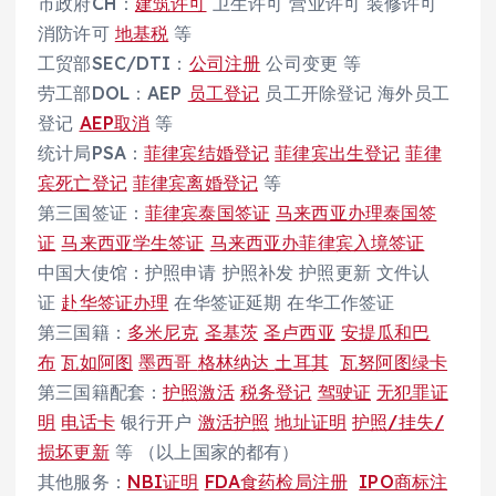
市政府CH：
建筑许可
卫生许可 营业许可 装修许可
消防许可
地基税
等
工贸部SEC/DTI：
公司注册
公司变更 等
劳工部DOL：AEP
员工登记
员工开除登记 海外员工
登记
AEP取消
等
统计局PSA：
菲律宾结婚登记
菲律宾出生登记
菲律
宾死亡登记
菲律宾离婚登记
等
第三国签证：
菲律宾泰国签证
马来西亚办理泰国签
证
马来西亚学生签证
马来西亚办菲律宾入境签证
中国大使馆：护照申请 护照补发 护照更新 文件认
证
赴华签证办理
在华签证延期 在华工作签证
第三国籍：
多米尼克
圣基茨
圣卢西亚
安提瓜和巴
布
瓦如阿图
墨西哥
格林纳达
土耳其
瓦努阿图绿卡
第三国籍配套：
护照激活
税务登记
驾驶证
无犯罪证
明
电话卡
银行开户
激活护照
地址证明
护照/挂失/
损坏更新
等 （以上国家的都有）
其他服务：
NBI证明
FDA食药检局注册
IPO商标注