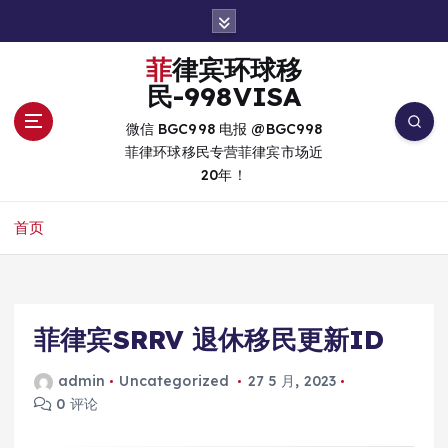
跳
转
到
菲律宾环球移
内
民-998VISA
容
微信 BGC998 电报 @BGC998
菲律环球移民专营菲律宾市场近
20年！
首页
菲律宾SRRV 退休移民更新ID
admin
Uncategorized
27 5 月, 2023
0 评论