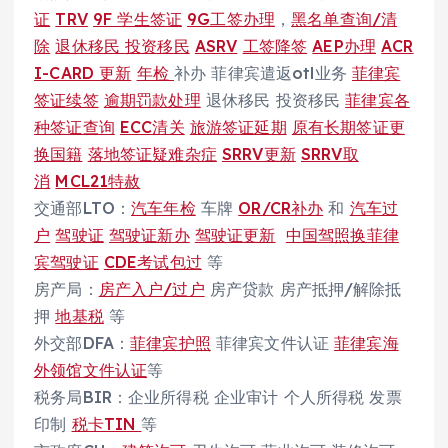
证
TRV
9F 学生签证
9G工签办理
，
黑名单查询/清
除
退休移民
投资移民
ASRV
工签降签
AEP办理
ACR
I-CARD 更新
年检
补办 菲律宾遣返otl业务
菲律宾
签证续签
逾期罚款处理
退休移民 投资移民
菲律宾各
种签证查询
ECC清关
旅游签证延期
原有长期签证更
换国籍
落地签证疑难杂症
SRRV更新
SRRV取
消
MCL21特赦
交通部LTO：
汽车年检
车牌
OR/CR补办
和
汽车过
户
驾驶证
驾驶证新办
驾驶证更新
中国驾照换菲律
宾驾驶证
CDE考试包过
等
房产局：
房产入户/过户
房产贷款 房产抵押/解除抵
押
地基税
等
外交部DFA：
菲律宾护照
菲律宾文件认证
菲律宾海
外领馆文件认证
等
税务局BIR：企业所得税 企业审计 个人所得税 发票
印制
税卡TIN
等