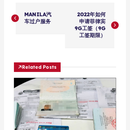
文
MANILA汽
2022年如何
章
车过户服务
申请菲律宾
9G工签（9G
导
工签期限）
航
Related Posts