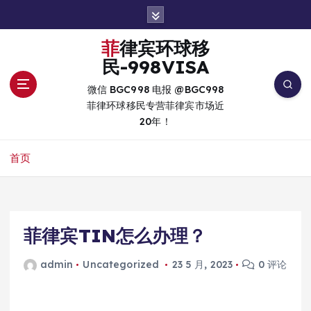
跳
转
到
菲律宾环球移
内
民-998VISA
容
微信 BGC998 电报 @BGC998
菲律环球移民专营菲律宾市场近
20年！
首页
菲律宾TIN怎么办理？
admin
Uncategorized
23 5 月, 2023
0 评论