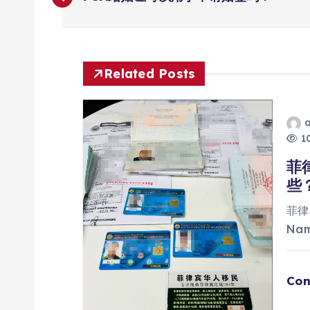
章
导
Related Posts
航
10
菲
些
菲律
Na
Con