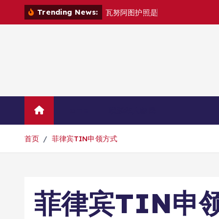
跳
Trending News:
瓦
努
阿
图
护
照
是
否
能
在
马
尼
拉
自
由
转
到
内
容
Home
联系华人移民
首页
菲律宾TIN申领方式
菲律宾TIN申