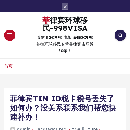
跳
转
到
菲律宾环球移
内
民-998VISA
容
微信 BGC998 电报 @BGC998
菲律环球移民专营菲律宾市场近
20年！
首页
菲律宾TIN ID税卡税号丢失了
如何办？没关系联系我们帮您快
速补办！
admin
Uncategorized
23 4 月, 2024