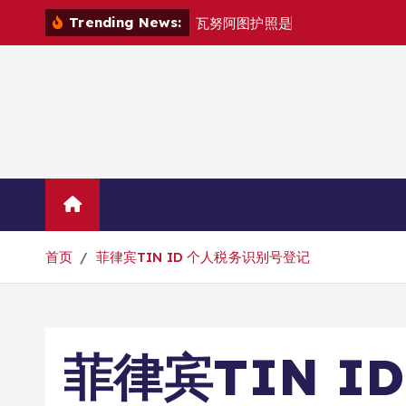
跳
Trending News:
瓦
努
阿
图
护
照
是
否
能
在
马
尼
拉
自
由
转
到
内
容
Home
联系华人移民
首页
菲律宾TIN ID 个人税务识别号登记
菲律宾TIN I