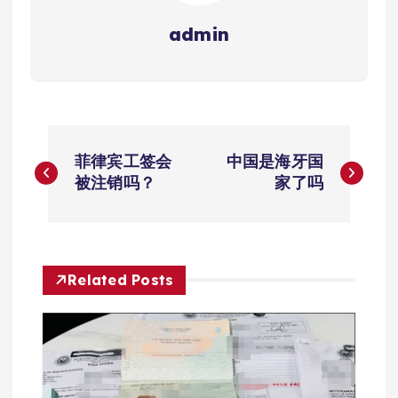
admin
文
菲律宾工签会
中国是海牙国
章
被注销吗？
家了吗
导
航
Related Posts