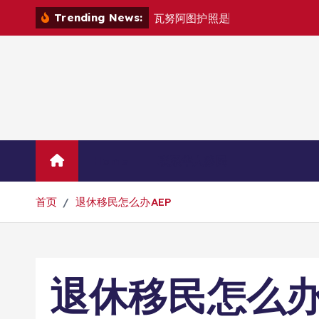
跳
Trending News:
瓦
努
阿
图
护
照
是
否
能
在
马
尼
拉
自
由
转
到
内
容
Home
联系华人移民
首页
退休移民怎么办AEP
退休移民怎么办