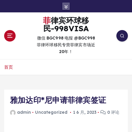
跳
转
到
菲律宾环球移
内
民-998VISA
容
微信 BGC998 电报 @BGC998
菲律环球移民专营菲律宾市场近
20年！
首页
雅加达印*尼申请菲律宾签证
admin
Uncategorized
1 6 月, 2023
0 评论