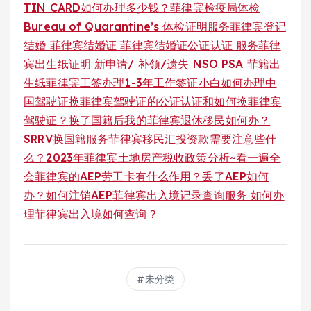
TIN CARD如何办理多少钱？
菲律宾检疫局体检
Bureau of Quarantine’s 体检证明服务
菲律宾登记
结婚 菲律宾结婚证 菲律宾结婚证公证认证 服务
菲律
宾出生纸证明 新申请/ 补领/遗失 NSO PSA 菲籍出
生纸
菲律宾工签办理1-3年工作签证
小白如何办理中
国驾驶证换菲律宾驾驶证的公证认证和如何换菲律宾
驾驶证？
换了国籍后我的菲律宾退休移民如何办？
SRRV换国籍服务
菲律宾移民汇投资款需要注意些什
么？
2023年菲律宾土地房产税收政策分析~看一遍全
会
菲律宾的AEP劳工卡有什么作用？丢了AEP如何
办？如何注销AEP
菲律宾出入境记录查询服务 如何办
理菲律宾出入境如何查询？
未分类