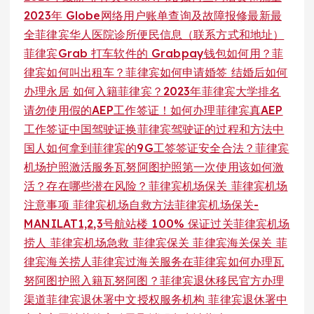
2023年 Globe网络用户账单查询及故障报修
最新最
全菲律宾华人医院诊所便民信息（联系方式和地址）
菲律宾Grab 打车软件的 Grabpay钱包如何用？菲
律宾如何叫出租车？
菲律宾如何申请婚签 结婚后如何
办理永居 如何入籍菲律宾？
2023年菲律宾大学排名
请勿使用假的AEP工作签证！如何办理菲律宾真AEP
工作签证
中国驾驶证换菲律宾驾驶证的过程和方法
中
国人如何拿到菲律宾的9G工签签证安全合法？
菲律宾
机场护照激活服务
瓦努阿图护照第一次使用该如何激
活？存在哪些潜在风险？
菲律宾机场保关 菲律宾机场
注意事项 菲律宾机场自救方法
菲律宾机场保关-
MANILAT1,2,3号航站楼 100% 保证过关
菲律宾机场
捞人 菲律宾机场急救 菲律宾保关 菲律宾海关保关 菲
律宾海关捞人菲律宾过海关服务
在菲律宾如何办理瓦
努阿图护照入籍瓦努阿图？
菲律宾退休移民官方办理
渠道
菲律宾退休署中文授权服务机构 菲律宾退休署中