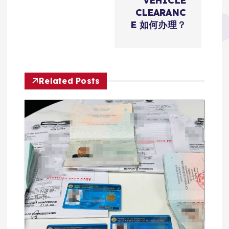
航
VEHICLE
CLEARANC
E 如何办理？
Related Posts