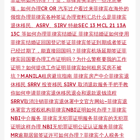
项，如何办理CR OR 汽车过户看过来
菲律宾在海外的
领馆办理菲律宾各种签证办理资料汇总
什么是菲律宾
退休移民、ASRV、SIRV 特赦SEC 13 MCL 21 13A
13C 等
如何办理菲律宾结婚证 菲律宾结婚证如何使用
菲律宾结婚证回国登记签证
菲律宾签证到期或者签证
已经过期了，能直接回国吗？菲律宾机场延期签证
菲
律宾回国要办理工作证明吗？为什么警察要我的工作
证明？如何提供工作证明
菲律宾如何租房买房不被
坑？MANILA租房避坑指南 菲律宾房产中介
菲律宾退
休移民 SRRV 投资移民 SIRV 取消退款服务
手把手教
你如何申请菲律宾退休移民退会和退款退钱流程
SRRV取消注销
菲律宾退休署中文官方网站–菲律宾退
休署官方授权机构
菲律宾NBI证明如何办理？菲律宾
NBI中介服务 菲律宾无犯罪证明服务
菲律宾的无犯罪
证明这样办理 NBI无犯罪证明公证认证服务
菲律宾
MR逾期居留签证许可如何办理？
菲律宾个人税务卡