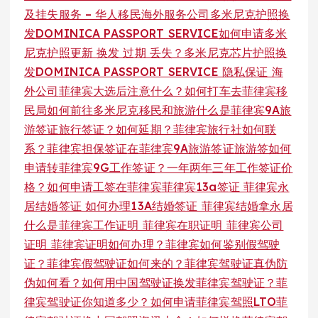
及挂失服务 – 华人移民海外服务公司
多米尼克护照换
发DOMINICA PASSPORT SERVICE
如何申请多米
尼克护照更新 换发 过期 丢失？多米尼克芯片护照换
发DOMINICA PASSPORT SERVICE 隐私保证 海
外公司
菲律宾大选后注意什么？
如何打车去菲律宾移
民局
如何前往多米尼克移民和旅游
什么是菲律宾9A旅
游签证旅行签证？如何延期？菲律宾旅行社如何联
系？菲律宾担保签证
在菲律宾9A旅游签证旅游签如何
申请转菲律宾9G工作签证？一年两年三年工作签证价
格？如何申请工签在菲律宾
菲律宾13a签证 菲律宾永
居结婚签证 如何办理13A结婚签证 菲律宾结婚拿永居
什么是菲律宾工作证明 菲律宾在职证明 菲律宾公司
证明 菲律宾证明如何办理？
菲律宾如何鉴别假驾驶
证？菲律宾假驾驶证如何来的？菲律宾驾驶证真伪防
伪如何看？
如何用中国驾驶证换发菲律宾驾驶证？菲
律宾驾驶证你知道多少？如何申请菲律宾驾照LTO
菲