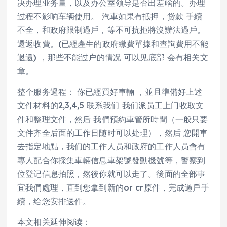
决办理业务量，以及办公室领导是否出差啥的。办理
过程不影响车辆使用。 汽車如果有抵押，贷款 手續
不全，和政府限制過戶，等不可抗拒將沒辦法過戶。
還返收費。(已經產生的政府繳費單據和查詢費用不能
退還) ，那些不能过户的情况 可以见底部 会有相关文
章。
整个服务過程： 你已經買好車輛 ，並且準備好上述
文件材料的2,3,4,5 联系我们 我们派员工上门收取文
件和整理文件，然后 我們預約車管所時間（一般只要
文件齐全后面的工作日随时可以处理），然后 您開車
去指定地點，我们的工作人员和政府的工作人员會有
專人配合你採集車輛信息車架號發動機號等，警察到
位登记信息拍照，然後你就可以走了。後面的全部事
宜我們處理，直到您拿到新的or cr原件，完成過戶手
續，给您安排送件。
本文相关延伸阅读：