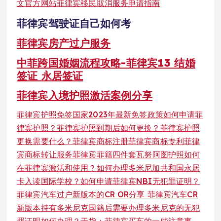
文官方网站
菲律宾移民取消服务申请指南
菲律宾驾驶证自己如何考
菲律宾房产过户服务
中菲跨国婚姻流程攻略-菲律宾13 结婚
签证 永居签证
菲律宾入境护照激活案例分享
菲律宾护照免签国家2023年最新免签政策
如何申请菲
律宾护照？菲律宾护照到期后如何更换？菲律宾护照
更换需要什么？
菲律宾商标注册菲律宾商标专利菲律
宾商标转让服务
菲律宾菲籍四件套
瓦努阿图护照如何
在菲律宾激活和使用？
如何办理多米尼加共和国永居
卡入读国际学校？
如何申请菲律宾NBI无犯罪证明？
菲律宾汽车过户新版本的CR OR分享 菲律宾汽车CR
新版本
持有多米尼克国籍后需要办理多米尼克的无犯
罪证明如何办理？
干货：菲律宾买车的一些注意事