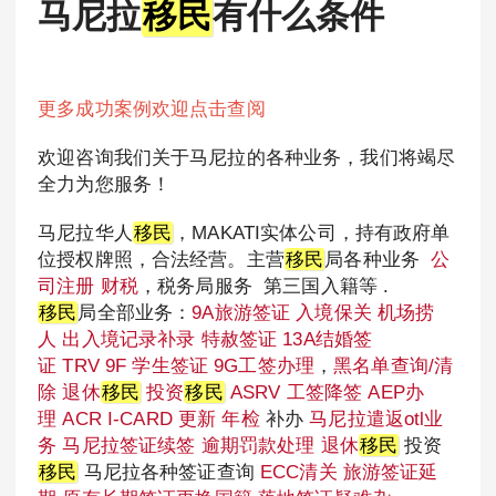
马尼拉
移民
有什么条件
更多成功案例欢迎点击查阅
欢迎咨询我们关于马尼拉的各种业务，我们将竭尽
全力为您服务！
马尼拉华人
移民
，MAKATI实体公司，持有政府单
位授权牌照，合法经营。主营
移民
局各种业务
公
司注册
财税
，税务局服务 第三国入籍等 .
移民
局全部业务：
9A旅游签证
入境保关
机场捞
人
出入境记录补录
特赦签证
13A结婚签
证
TRV
9F 学生签证
9G工签办理
，
黑名单查询/清
除
退休
移民
投资
移民
ASRV
工签降签
AEP办
理
ACR I-CARD 更新
年检
补办
马尼拉遣返otl业
务
马尼拉签证续签
逾期罚款处理
退休
移民
投资
移民
马尼拉各种签证查询
ECC清关
旅游签证延