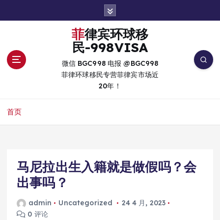
跳
转
到
菲律宾环球移
内
民-998VISA
容
微信 BGC998 电报 @BGC998
菲律环球移民专营菲律宾市场近
20年！
首页
马尼拉出生入籍就是做假吗？会
出事吗？
admin
Uncategorized
24 4 月, 2023
0 评论