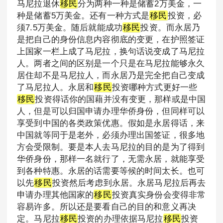
马尼拉退休
移民
分为两种一种是储蓄2万美金，一
种是储蓄5万美金。还有一种方式是
移民
投资，必
须7.5万美金。随后就能成功
移民
投资。而永居乃
是把自己的身份信息内容彻底的变更，在护照签证
上国家一栏上成了马尼拉，换句话说变成了马尼拉
人。两者之间的区别是一个只是在马尼拉能够永久
居住却不是马尼拉人，而永居乃是完全把自己变成
了马尼拉人。永居和
移民
投资哪种方式更好一些
移民
投资得话你的国藉并没有变更，那样或是中国
人，但是可以归国申请办理华侨身份，但同样可以
享受到中国的各类政策优惠。假如是永居得话，来
中国就等同于是老外，必须办理出国签证，很多地
方会受限制。要是本人去马尼拉的目的是为了得到
华侨身份，那样一名就行了，无需永居，就能享受
到各种特惠。永居的话需要等候的时间太长。也可
以先
移民
投资然后考虑到永居。永居马尼拉后再去
申请办理其他国家的
移民
投资真实身份会变得非常
容易许多。所以还是要看自己的目的和意义再决
定。马尼拉
移民
投资的办理依据马尼拉
移民
投资