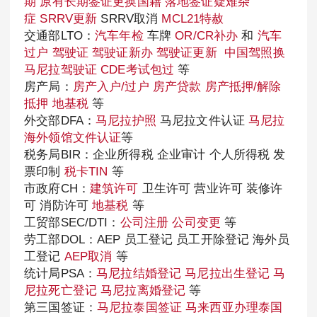
期
原有长期签证更换国籍
落地签证疑难杂
症
SRRV更新
SRRV取消
MCL21特赦
交通部LTO：
汽车年检
车牌
OR/CR补办
和
汽车
过户
驾驶证
驾驶证新办
驾驶证更新
中国驾照换
马尼拉驾驶证
CDE考试包过
等
房产局：
房产入户/过户
房产贷款
房产抵押/解除
抵押
地基税
等
外交部DFA：
马尼拉护照
马尼拉文件认证
马尼拉
海外领馆文件认证
等
税务局BIR：企业所得税 企业审计 个人所得税 发
票印制
税卡TIN
等
市政府CH：
建筑许可
卫生许可 营业许可 装修许
可 消防许可
地基税
等
工贸部SEC/DTI：
公司注册
公司变更
等
劳工部DOL：AEP 员工登记 员工开除登记 海外员
工登记
AEP取消
等
统计局PSA：
马尼拉结婚登记
马尼拉出生登记
马
尼拉死亡登记
马尼拉离婚登记
等
第三国签证：
马尼拉泰国签证
马来西亚办理泰国