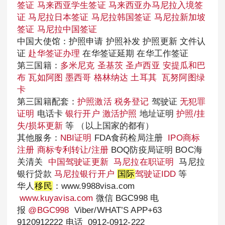
签证
马来西亚学生签证
马来西亚办马尼拉入境签
证
马尼拉日本签证
马尼拉韩国签证
马尼拉新加坡
签证
马尼拉中国签证
中国大使馆：护照申请 护照补发 护照更新 文件认
证
赴华签证办理
在华签证延期 在华工作签证
第三国籍：
多米尼克
圣基茨
圣卢西亚
安提瓜和巴
布
瓦如阿图
墨西哥
格林纳达
土耳其
瓦努阿图绿
卡
第三国籍配套：
护照激活
税务登记
驾驶证
无犯罪
证明
电话卡
银行开户
激活护照
地址证明
护照/挂
失/损坏更新
等 （以上国家的都有）
其他服务：
NBI证明
FDA食药检局注册
IPO商标
注册
商标专利转让/注册
BOQ防疫局证明 BOC海
关清关
中国驾驶证更新
马尼拉在职证明
马尼拉
银行贷款
马尼拉银行开户
国际
驾驶证IDD
等
华人
移民
：www.9988visa.com
www.kuyavisa.com
微信 BGC998 电
报
@BGC998
Viber/WHAT’S APP+63
9120912222 电话 0912-0912-222