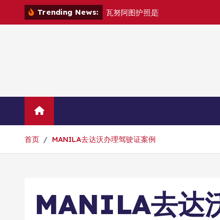
跳
Trending News:
瓦
努
阿
图
护
照
是
否
能
在
马
尼
拉
自
由
转
到
内
容
Home
联系华人移民
首页
MANILA去达沃办理驾驶证案例
MANILA去