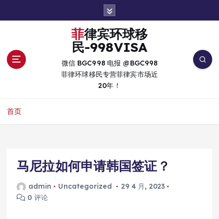
跳
转
到
菲律宾环球移
内
民-998VISA
容
微信 BGC998 电报 @BGC998
菲律环球移民专营菲律宾市场近
20年！
首页
马尼拉如何申请韩国签证？
admin
Uncategorized
29 4 月, 2023
0 评论