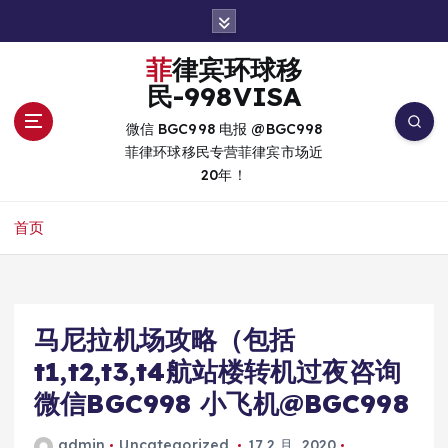
跳
转
到
菲律宾环球移
内
民-998VISA
容
微信 BGC998 电报 @BGC998
菲律环球移民专营菲律宾市场近
20年！
首页
马尼拉机场攻略（包括
t1,t2,t3,t4航站楼转机过夜咨询
微信BGC998 小飞机@BGC998
admin
Uncategorized
17 2 月, 2020