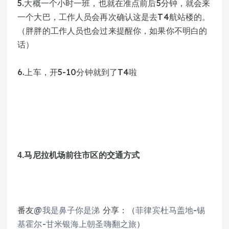
5.大概一个小时一班，也就在准点前后5分钟，就会来
一个大巴，工作人员会再次确认这是去T4航站楼的。
（胖胖的工作人员也会过来提醒你，如果你不明白的
话）
6.上车，开5-10分钟就到了T4啦
4.马尼拉机场前往市区的交通方式
番友
@我是鼻子你是涕
 分享：（
菲律宾杜马盖地-锡
基霍尔-甘米银海上朝圣嗨翻之旅
）