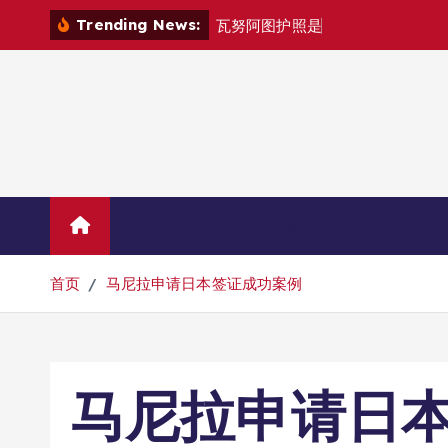
跳
Trending News:
瓦
努
阿
图
护
照
是
否
能
在
马
尼
拉
自
由
转
到
内
容
Home
联系华人移民
首页
马尼拉申请日本签证成功案例
马尼拉申请日