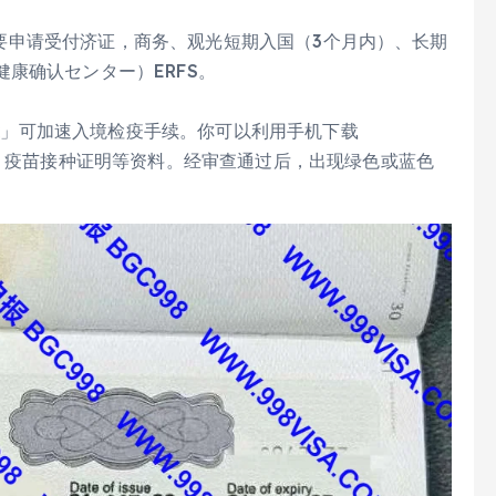
不需要申请受付济证，商务、观光短期入国（3个月内）、长期
康确认センター）ERFS。
ack」可加速入境检疫手续。你可以利用手机下载
照、疫苗接种证明等资料。经审查通过后，出现绿色或蓝色