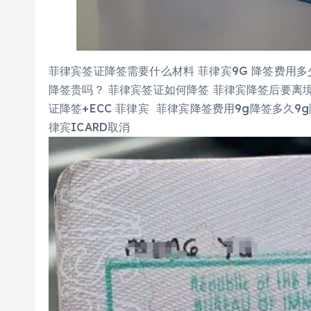
菲律宾签证降签需要什么材料 菲律宾9G 降签费用多
降签贵吗？ 菲律宾签证如何降签 菲律宾降签后要离境
证降签+ECC 菲律宾 菲律宾降签费用9g降签多久9
律宾ICARD取消