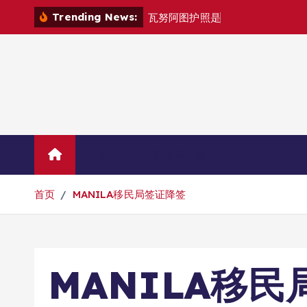
跳
Trending News:
瓦
努
阿
图
护
照
是
否
能
在
马
尼
拉
自
由
转
到
内
容
Home
联系华人移民
首页
MANILA移民局签证降签
MANILA移