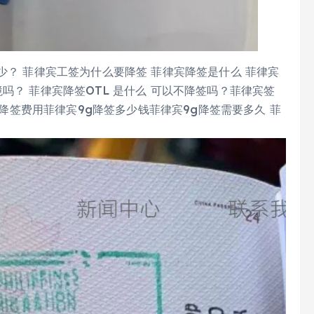
少？ 菲律宾工签为什么要降签 菲律宾降签是什么 菲律宾
吗？ 菲律宾降签OTL 是什么 可以不降签吗？菲律宾签
g降签费用菲律宾9g降签多少钱菲律宾9g降签需要多久 菲