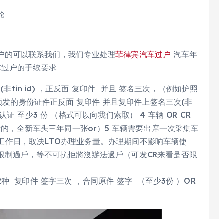
论
户的可以联系我们，我们专业处理
菲律宾汽车过户
汽车年
车过户的手续要求
非tin id) ，正反面 复印件 并且 签名三次，（例如护照
门颁发的身份证件正反面 复印件 并且复印件上签名三次(非
正认证 至少3 份 （格式可以向我们索取） 4 车辆 OR CR
新的，全新车头三年同一张or）5 车辆需要出席一次采集车
右工作日，取决LTO办理业务量。办理期间不影响车辆使
限制過戶，等不可抗拒將沒辦法過戶（可发CR来看是否限
2种 复印件 签字三次 ，合同原件 签字 （至少3份 ）OR