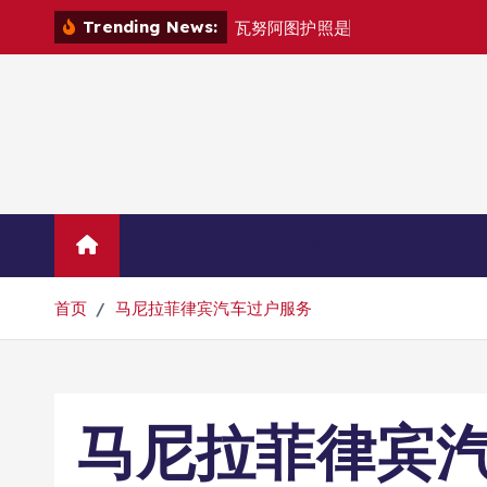
跳
Trending News:
瓦
努
阿
图
护
照
是
否
能
在
马
尼
拉
自
由
转
到
内
容
Home
联系华人移民
首页
马尼拉菲律宾汽车过户服务
马尼拉菲律宾