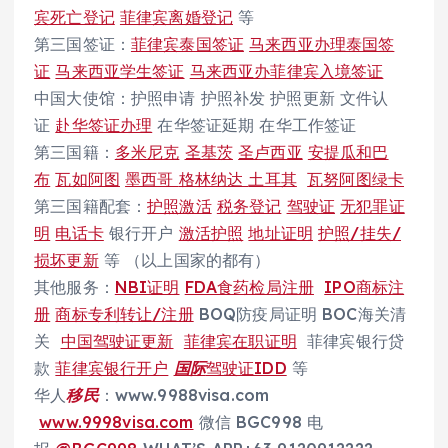
宾死亡登记
菲律宾离婚登记
等
第三国签证：
菲律宾泰国签证
马来西亚办理泰国签
证
马来西亚学生签证
马来西亚办菲律宾入境签证
中国大使馆：护照申请 护照补发 护照更新 文件认
证
赴华签证办理
在华签证延期 在华工作签证
第三国籍：
多米尼克
圣基茨
圣卢西亚
安提瓜和巴
布
瓦如阿图
墨西哥
格林纳达
土耳其
瓦努阿图绿卡
第三国籍配套：
护照激活
税务登记
驾驶证
无犯罪证
明
电话卡
银行开户
激活护照
地址证明
护照/挂失/
损坏更新
等 （以上国家的都有）
其他服务：
NBI证明
FDA食药检局注册
IPO商标注
册
商标专利转让/注册
BOQ防疫局证明 BOC海关清
关
中国驾驶证更新
菲律宾在职证明
菲律宾银行贷
款
菲律宾银行开户
国际
驾驶证IDD
等
华人
移民
：www.9988visa.com
www.9998visa.com
微信 BGC998 电