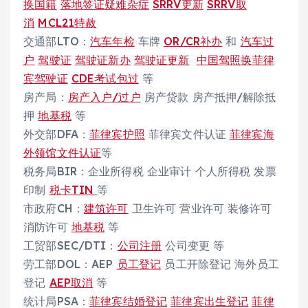
换国籍
落地签证疑难杂症
SRRV更新
SRRV取
消
MCL21特赦
交通部LTO：
汽车年检
车牌
OR/CR补办
和
汽车过
户
驾驶证
驾驶证新办
驾驶证更新
中国驾照换菲律
宾驾驶证
CDE考试包过
等
房产局：
房产入户/过户
房产贷款 房产抵押/解除抵
押
地基税
等
外交部DFA：
菲律宾护照
菲律宾文件认证
菲律宾海
外领馆文件认证
等
税务局BIR：企业所得税 企业审计 个人所得税 发票
印制
税卡TIN
等
市政府CH：
建筑许可
卫生许可 营业许可 装修许可
消防许可
地基税
等
工贸部SEC/DTI：
公司注册
公司变更 等
劳工部DOL：AEP
员工登记
员工开除登记 海外员工
登记
AEP取消
等
统计局PSA：
菲律宾结婚登记
菲律宾出生登记
菲律