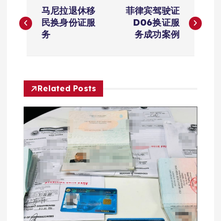
文
马尼拉退休移
菲律宾驾驶证
章
民换身份证服
D06换证服
务
务成功案例
导
航
Related Posts