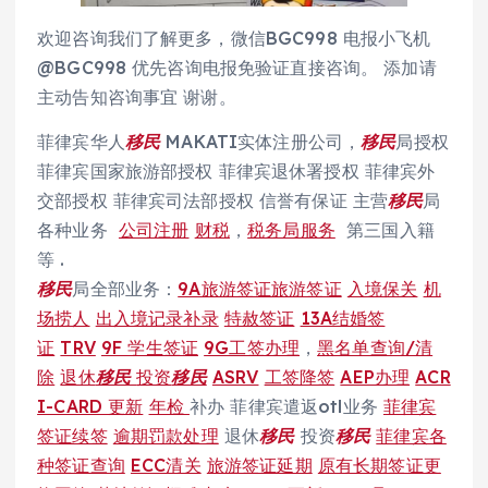
欢迎咨询我们了解更多，微信BGC998 电报小飞机
@BGC998 优先咨询电报免验证直接咨询。 添加请
主动告知咨询事宜 谢谢。
菲律宾华人
移民
MAKATI实体注册公司，
移民
局授权
菲律宾国家旅游部授权 菲律宾退休署授权 菲律宾外
交部授权 菲律宾司法部授权 信誉有保证 主营
移民
局
各种业务
公司注册
财税
，
税务局服务
第三国入籍
等 .
移民
局全部业务：
9A旅游签证旅游签证
入境保关
机
场捞人
出入境记录补录
特赦签证
13A结婚签
证
TRV
9F 学生签证
9G工签办理
，
黑名单查询/清
除
退休
移民
投资
移民
ASRV
工签降签
AEP办理
ACR
I-CARD 更新
年检
补办 菲律宾遣返otl业务
菲律宾
签证续签
逾期罚款处理
退休
移民
投资
移民
菲律宾各
种签证查询
ECC清关
旅游签证延期
原有长期签证更