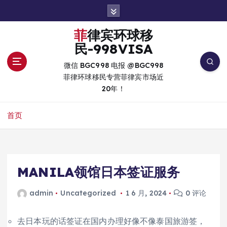
跳
转
到
菲律宾环球移
内
民-998VISA
容
微信 BGC998 电报 @BGC998
菲律环球移民专营菲律宾市场近
20年！
首页
MANILA领馆日本签证服务
admin
Uncategorized
1 6 月, 2024
0 评论
去日本玩的话签证在国内办理好像不像泰国旅游签，