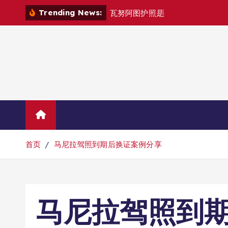
跳
Trending News:
瓦
努
阿
图
护
照
是
否
能
在
马
尼
拉
转
到
内
容
Home
联系华人移民
首页
马尼拉驾照到期后换证案例分享
马尼拉驾照到