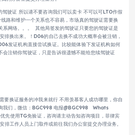
驾驶证 所以请不要咨询我们可以卖卡 不可以可LTO作假
个线路和维护一个关系也不容易，市场真的驾驶证需要换
关系网络。。。 其他局签发的驾驶证只要您的驾驶证是
安排换出来。！D06的自己去换不成功大概率会被注销，
D06发证机构直接尝试换证。比较能体验下发证机构如何
不会注销你驾驶证，只是告诉很遗憾不能给您续驾驶证
需要换证服务的冲我来就行 不用羡慕客人成功哪里，你自
，微信：BGC998 电报@BGC998 Whats
912-222 优先使用TG免验证，咨询请主动告知咨询项目，菲律宾
，可以安排工作人员上门取件或前往我们办公室提交办理业务。