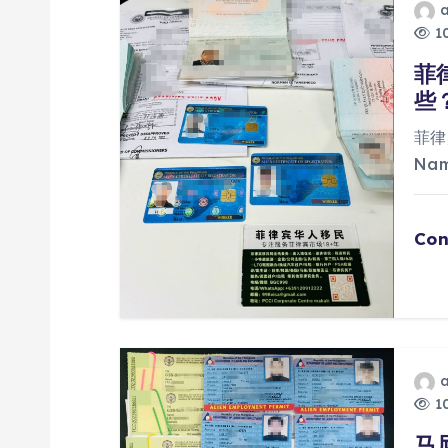
10
菲
些
菲律
Na
Con
10
马