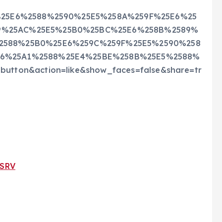
F%25E6%2588%2590%25E5%258A%259F%25E6%25
9%25AC%25E5%25B0%25BC%25E6%258B%2589%
2588%25B0%25E6%259C%259F%25E5%2590%258
E6%25A1%2588%25E4%25BE%258B%25E5%2588%
tton&action=like&show_faces=false&share=tr
SRV