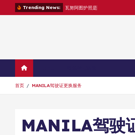
跳
Trending News:
瓦
努
阿
图
护
照
是
否
能
在
马
尼
拉
自
由
转
到
内
容
Home
联系华人移民
首页
MANILA驾驶证更换服务
MANILA驾