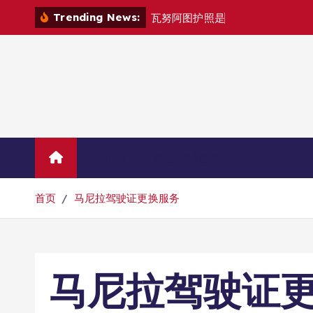
跳
Trending News:
瓦
努
阿
图
护
照
是
否
能
在
马
尼
拉
自
由
转
到
内
容
Home
联系华人移民
首页
马尼拉驾驶证更换服务
马尼拉驾驶证