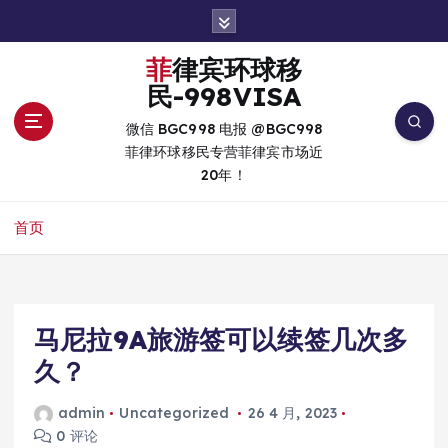
跳
转
到
菲律宾环球移
内
民-998VISA
容
微信 BGC998 电报 @BGC998
菲律环球移民专营菲律宾市场近
20年！
首页
马尼拉9A旅游签可以续签几次多
久？
admin
Uncategorized
26 4 月, 2023
0 评论