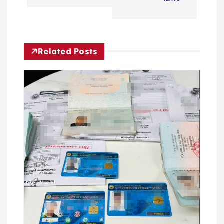
导
航
Related Posts