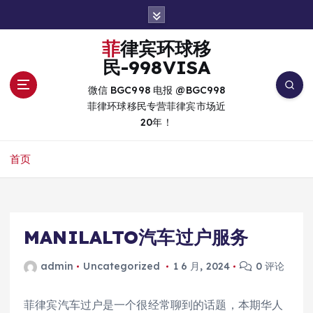
跳
转
到
菲律宾环球移
内
民-998VISA
容
微信 BGC998 电报 @BGC998
菲律环球移民专营菲律宾市场近
20年！
首页
MANILALTO汽车过户服务
admin
Uncategorized
1 6 月, 2024
0 评论
菲律宾汽车过户是一个很经常聊到的话题，本期华人