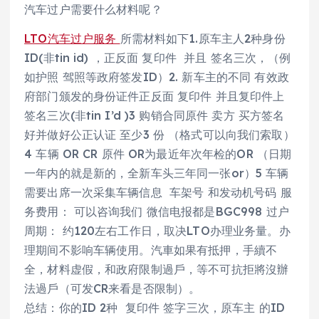
汽车过户需要什么材料呢？
LTO汽车过户服务
所需材料如下1.原车主人2种身份
ID(非tin id) ，正反面 复印件 并且 签名三次，（例
如护照 驾照等政府签发ID）2. 新车主的不同 有效政
府部门颁发的身份证件正反面 复印件 并且复印件上
签名三次(非tin I’d )3 购销合同原件 卖方 买方签名
好并做好公正认证 至少3 份 （格式可以向我们索取）
4 车辆 OR CR 原件 OR为最近年次年检的OR （日期
一年内的就是新的，全新车头三年同一张or）5 车辆
需要出席一次采集车辆信息 车架号 和发动机号码 服
务费用： 可以咨询我们 微信电报都是BGC998 过户
周期： 约120左右工作日，取决LTO办理业务量。办
理期间不影响车辆使用。汽車如果有抵押，手續不
全，材料虚假，和政府限制過戶，等不可抗拒將沒辦
法過戶（可发CR来看是否限制）。
总结：你的ID 2种 复印件 签字三次，原车主 的ID