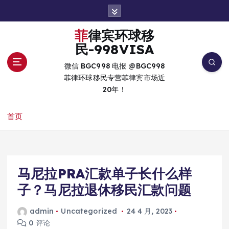
跳
转
到
菲律宾环球移
内
民-998VISA
容
微信 BGC998 电报 @BGC998
菲律环球移民专营菲律宾市场近
20年！
首页
马尼拉PRA汇款单子长什么样
子？马尼拉退休移民汇款问题
admin
Uncategorized
24 4 月, 2023
0 评论