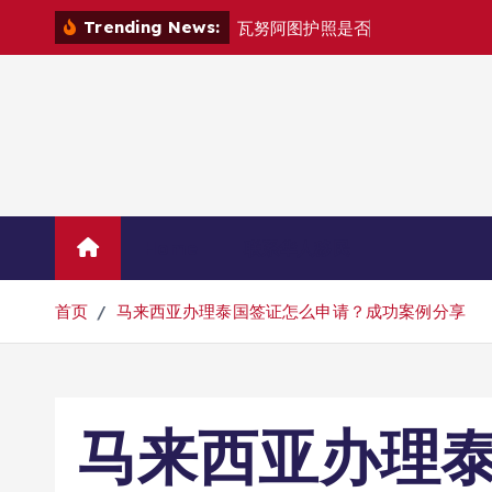
跳
Trending News:
瓦
努
阿
图
护
照
是
否
能
在
马
尼
拉
自
由
转
到
内
容
Home
联系华人移民
首页
马来西亚办理泰国签证怎么申请？成功案例分享
马来西亚办理