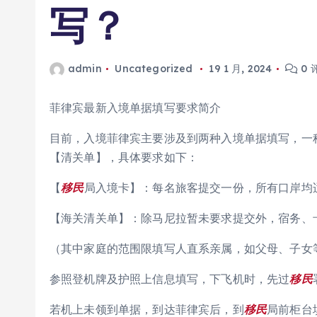
写？
admin
Uncategorized
19 1 月, 2024
0 
菲律宾最新入境单据填写要求简介
目前，入境菲律宾主要涉及到两种入境单据填写，一
【清关单】，具体要求如下：
【
移民
局入境卡】：每名旅客提交一份，所有口岸均
【海关清关单】：除马尼拉暂未要求提交外，宿务、
（其中家庭的范围限填写人直系亲属，如父母、子女
参照登机牌及护照上信息填写，下飞机时，先过
移民
若机上未领到单据，到达菲律宾后，到
移民
局前柜台