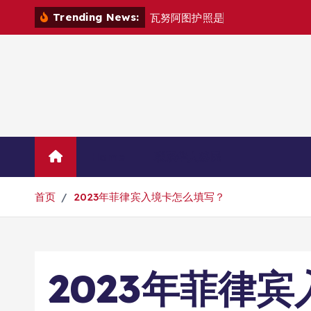
跳
Trending News:
瓦
努
阿
图
护
照
是
否
能
在
马
尼
拉
自
由
转
到
内
容
Home
联系华人移民
首页
2023年菲律宾入境卡怎么填写？
2023年菲律