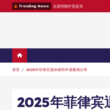
跳
Trending News:
瓦
努
阿
图
护
照
是
否
能
在
马
尼
拉
自
由
转
到
内
容
Home
联系华人移民
首页
2025年菲律宾退休移民申请案例分享
2025年菲律