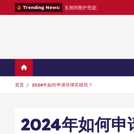
跳
Trending News:
瓦
努
阿
图
护
照
是
否
能
在
马
尼
拉
自
由
转
到
内
容
Home
联系华人移民
首页
2024年如何申请菲律宾移民？
2024年如何