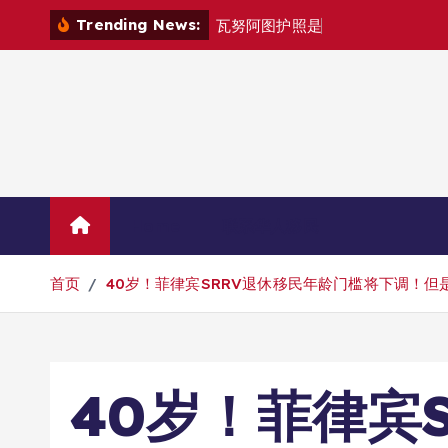
跳
Trending News:
瓦
努
阿
图
护
照
是
否
能
在
马
尼
拉
自
由
转
到
内
容
Home
联系华人移民
首页
40岁！菲律宾SRRV退休移民年龄门槛将下调！但
40岁！菲律宾