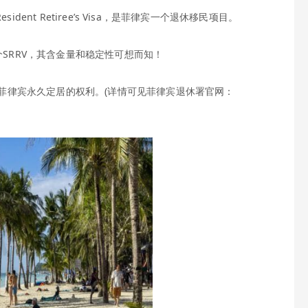
dent Retiree’s Visa，是菲律宾一个退休移民项目。
SRRV，其含金量和稳定性可想而知！
在菲律宾永久定居的权利。(详情可见菲律宾退休署官网：