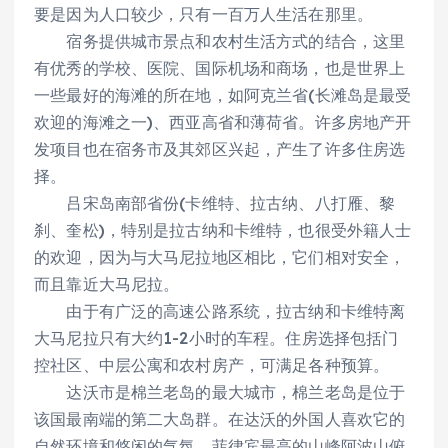
要是因为人口较少，只有一百万人生活在那里。
宿务提供城市景点和农村生活方式的结合，这里
有优秀的学校、医院、国际机场和商场，也是世界上
一些最好的海滩的所在地，如阿克兰省(长滩岛是最受
欢迎的海滩之一)、西亚高省和薄荷省。许多房地产开
发项目也在宿务市及其郊区兴起，产生了许多住房选
择。
吕宋岛南部省份(卡维特、拉古纳、八打雁、黎
刹、奎松)，特别是拉古纳和卡维特，也很受外籍人士
的欢迎，因为与大马尼拉地区相比，它们相对安全，
而且靠近大马尼拉。
由于有广泛的高速公路系统，拉古纳和卡维特离
大马尼拉只有大约1-2小时的车程。住房选择包括门
控社区、中层公寓和农村房产，可满足各种预算。
达沃市是棉兰老岛的最大城市，棉兰老岛是位于
该国最南端的第二大岛群。在达沃的外国人喜欢它的
自然环境和悠闲的气氛。菲律宾最高的山峰阿波山俯