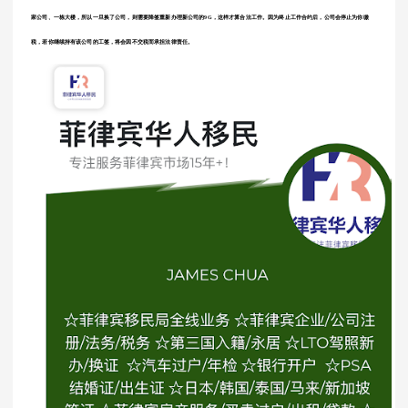
家公司、一栋大楼，所以一旦换了公司，则需要降签重新办理新公司的9G，这样才算合法工作。因为终止工作合约后，公司会停止为你缴
税，若你继续持有该公司的工签，将会因不交税而承担法律责任。