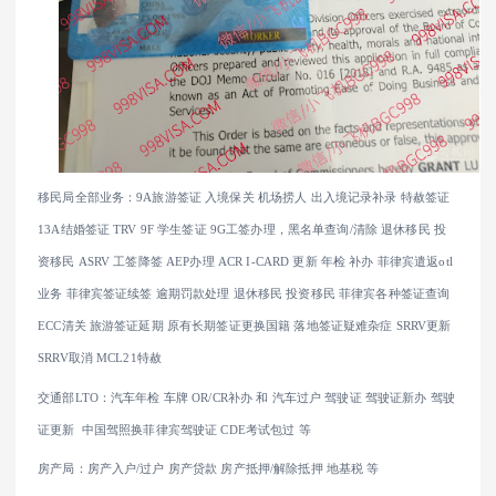
移民局全部业务：9A旅游签证 入境保关 机场捞人 出入境记录补录 特赦签证
13A结婚签证 TRV 9F 学生签证 9G工签办理，黑名单查询/清除 退休移民 投
资移民 ASRV 工签降签 AEP办理 ACR I-CARD 更新 年检 补办 菲律宾遣返otl
业务 菲律宾签证续签 逾期罚款处理 退休移民 投资移民 菲律宾各种签证查询
ECC清关 旅游签证延期 原有长期签证更换国籍 落地签证疑难杂症 SRRV更新
SRRV取消 MCL21特赦
交通部LTO：汽车年检 车牌 OR/CR补办 和 汽车过户 驾驶证 驾驶证新办 驾驶
证更新 中国驾照换菲律宾驾驶证 CDE考试包过 等
房产局：房产入户/过户 房产贷款 房产抵押/解除抵押 地基税 等