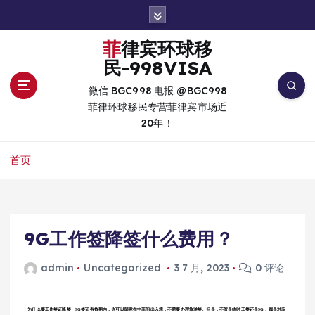
跳
转
到
菲律宾环球移
内
民-998VISA
容
微信 BGC998 电报 @BGC998
菲律环球移民专营菲律宾市场近
20年！
首页
9G工作签降签什么费用？
admin
Uncategorized
3 7 月, 2023
0 评论
为什么要工作签证降签 9G签证有效期内，你可以随意在中菲间出入境，不需要办理旅游签。但是，不管是临时工签还是9G，都是对应一