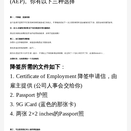
(AEP)。你有以下三种选择
第一，不降签，直接回国
这个选择只适用于不打算回来菲律宾旅游或工作的人。不降签的话在下一次入境菲律宾时是会被海关拦下的，甚至会有高额罚款等。
注：在9G未被取消的情况下你仍然是有责任缴税的
所以旧东家在你离职后开始不处理你的税务，你等于是逃税哦！
第二，自己跑移民局降签
办理什么文件都也简单，前提是你熟悉这方面的业务。
第先准备好所有的材料（如下）。
因为马尼拉打车十分不方便（提示： 不要在上下班高锋期去和回哦，试过等了一个多小时打不了车，走路回MAKATI）。
办理时间：大約两周到一个月的時间
降签所需的文件如下
：
1. Certificate of Employment 降签申请信，由
雇主提供 (公司人事会交给你)
2. Passport 护照
3. 9G iCard (蓝色的那张卡)
4. 两张 2×2 inches的Passport照
第三，可以联系我们华人移民帮您服务