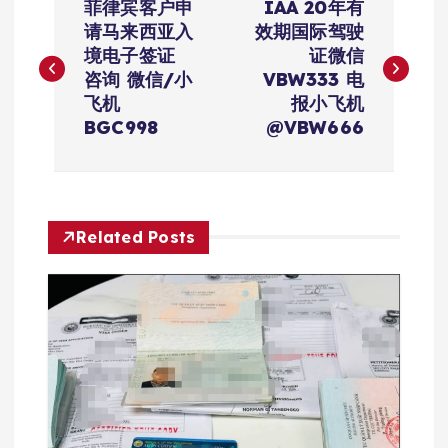
菲律宾客户申
IAA 20年有
章
请马来西亚入
效期国际驾驶
境电子签证
证微信
导
咨询 微信/小
VBW333 电
飞机
报小飞机
航
BGC998
@VBW666
Related Posts