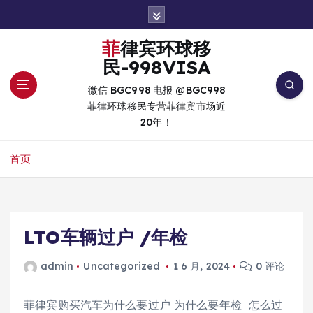
跳
转
到
菲律宾环球移
内
民-998VISA
容
微信 BGC998 电报 @BGC998
菲律环球移民专营菲律宾市场近
20年！
首页
LTO车辆过户 /年检
admin
Uncategorized
1 6 月, 2024
0 评论
菲律宾购买汽车为什么要过户 为什么要年检 怎么过