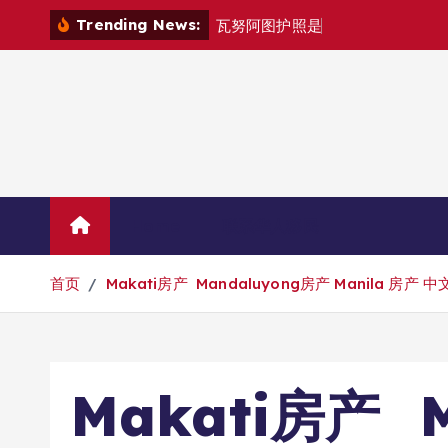
跳
Trending News:
瓦
努
阿
图
护
照
是
否
能
在
马
尼
拉
自
由
转
到
内
容
Home
联系华人移民
首页
Makati房产 Mandaluyong房产 Manila 房产
Makati房产 M