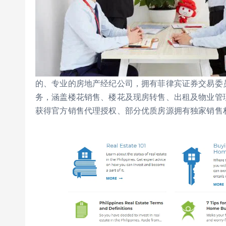
的、专业的房地产经纪公司，拥有菲律宾证券交易委
务，涵盖楼花销售、楼花及现房转售、出租及物业管
获得官方销售代理授权、部分优质房源拥有独家销售