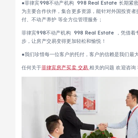
●菲律宾998不动产机构 998 Real Estat
为主要合作伙伴，集合更多资源，能针对外国投资者提
付、不动产养护 等全方位管理服务；
菲律宾998不动产机构 998 Real Estate
步，让房产交易变得更加轻松和愉悦！
●我们珍惜每一位客户的托付，客户的信赖是我们最
任何关于
菲律宾房产买卖 交易
相关的问题 欢迎咨询 我