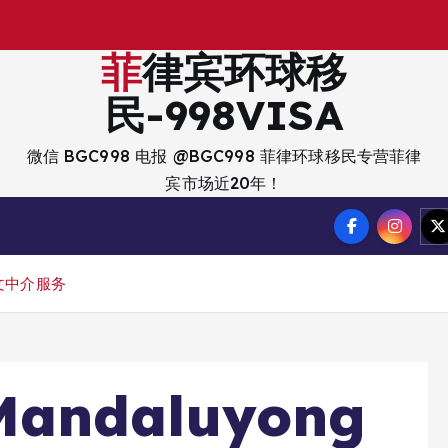
出
菲律宾环球移
民-998VISA
微信 BGC998 电报 @BGC998 菲律环球移民专营菲律
宾市场近20年！
 中文中介服务
andaluyong