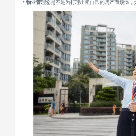
＊
物业管理
您是不是为打理出租自己的房产而烦恼，