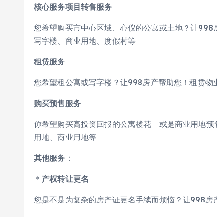
核心服务项目
转售服务
您希望购买市中心区域、心仪的公寓或土地？让99
写字楼、商业用地、度假村等
租赁服务
您希望租公寓或写字楼？让998房产帮助您！租赁物
购买预售服务
你希望购买高投资回报的公寓楼花，或是商业用地预
用地、商业用地等
其他服务
：
＊
产权转让更名
您是不是为复杂的房产证更名手续而烦恼？让998房