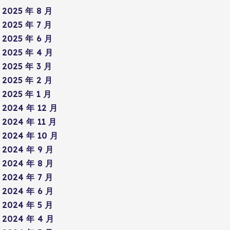
2025 年 8 月
2025 年 7 月
2025 年 6 月
2025 年 4 月
2025 年 3 月
2025 年 2 月
2025 年 1 月
2024 年 12 月
2024 年 11 月
2024 年 10 月
2024 年 9 月
2024 年 8 月
2024 年 7 月
2024 年 6 月
2024 年 5 月
2024 年 4 月