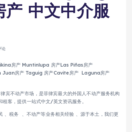
 房产 中文中介服
评论
kina房产 Muntinlupa 房产Las Piñas房产
an Juan房产 Taguig 房产Cavite房产 Laguna房产
律宾不动产市场，是菲律宾最大的外国人不动产服务机构
和租客，提供一站式中文/英文资讯服务。
 、税务 、不动产等业务相关经验 、源于本土，我们更