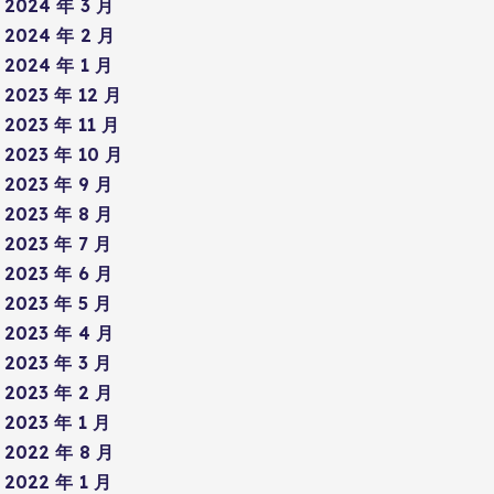
2024 年 3 月
2024 年 2 月
2024 年 1 月
2023 年 12 月
2023 年 11 月
2023 年 10 月
2023 年 9 月
2023 年 8 月
2023 年 7 月
2023 年 6 月
2023 年 5 月
2023 年 4 月
2023 年 3 月
2023 年 2 月
2023 年 1 月
2022 年 8 月
2022 年 1 月