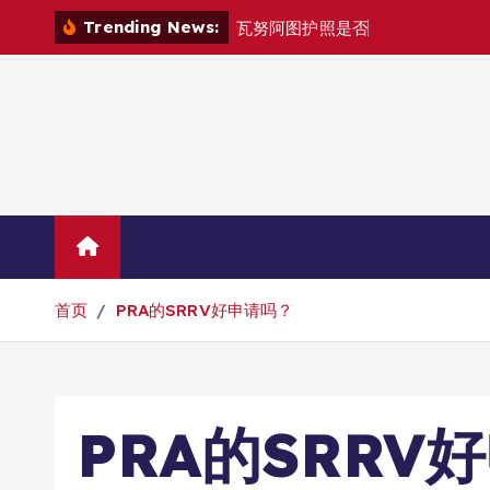
跳
Trending News:
瓦
努
阿
图
护
照
是
否
能
在
马
尼
拉
自
由
转
到
内
容
Home
联系华人移民
首页
PRA的SRRV好申请吗？
PRA的SRRV