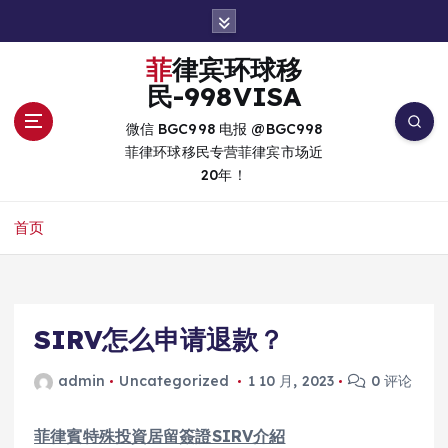
跳
转
到
菲律宾环球移
内
民-998VISA
容
微信 BGC998 电报 @BGC998
菲律环球移民专营菲律宾市场近
20年！
首页
SIRV怎么申请退款？
admin
Uncategorized
1 10 月, 2023
0 评论
菲律賓特殊投資居留簽證SIRV介紹