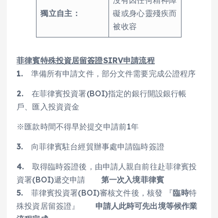
沒有因任何精神障
獨立自主：
礙或身心靈殘疾而
被收容
菲律賓特殊投資居留簽證SIRV申請流程
1.
準備所有申請文件，部分文件需要完成公證程序
2.
在菲律賓投資署(BOI)指定的銀行開設銀行帳
戶、匯入投資資金
※匯款時間不得早於提交申請前1年
3.
向菲律賓駐台經貿辦事處申請臨時簽證
4.
取得臨時簽證後，由申請人親自前往赴菲律賓投
資署(BOI)遞交申請
第一次入境菲律賓
5.
菲律賓投資署(BOI)審核文件後，核發 『
臨時
特
殊投資居留簽證』
申請人此時可先出境等候作業