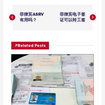
文
菲律宾ASRV
菲律宾电子签
章
有用吗？
证可以转工签
导
航
Related Posts