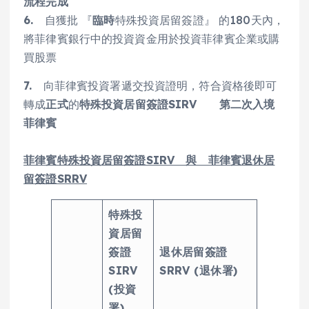
流程完成
6.
自獲批 『
臨時
特殊投資居留簽證』 的180天內，
將菲律賓銀行中的投資資金用於投資菲律賓企業或購
買股票
7.
向菲律賓投資署遞交投資證明，符合資格後即可
轉成
正式
的
特殊投資居留簽證SIRV
第二次入境
菲律賓
菲律賓特殊投資居留簽證SIRV 與 菲律賓退休居
留簽證SRRV
特殊投
資居留
簽證
退休居留簽證
SIRV
SRRV (退休署)
(投資
署)