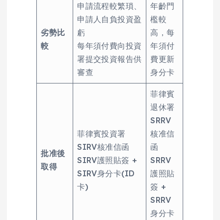
申請流程較繁瑣、
年齡門
申請人自負投資盈
檻較
劣勢比
虧
高，每
較
每年須付費向投資
年須付
署提交投資報告供
費更新
審查
身分卡
菲律賓
退休署
SRRV
菲律賓投資署
核准信
SIRV核准信函
函
批准後
SIRV護照貼簽 +
SRRV
取得
SIRV身分卡(ID
護照貼
卡)
簽 +
SRRV
身分卡