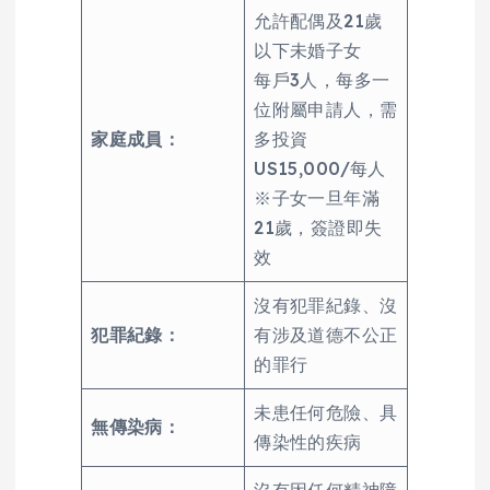
允許配偶及21歲
以下未婚子女
每戶3人，每多一
位附屬申請人，需
家庭成員：
多投資
US15,000/每人
※子女一旦年滿
21歲，簽證即失
效
沒有犯罪紀錄、沒
犯罪紀錄：
有涉及道德不公正
的罪行
未患任何危險、具
無傳染病：
傳染性的疾病