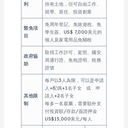
利
持有土地，但可自由工作、
就學、居住、投資創業
免周年登記、免旅遊稅、免
豁免項
學生簽、US$ 7,000美元的
目
個人及家電用品免關稅
取得工作許可、駕照、國安
政府協
局通行證、免稅證明、稅務
助
證號
每戶以3人為限，可以是申請
人+配偶+1名子女 或 申
其他限
請人+2名子女
制
每多一名親屬，需要額外支
付投資額/存款/簽證押金
US$15,000美元/每人