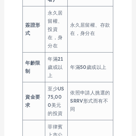
永久居
留權、
簽證形
永久居留權、存款
投資
式
在，身分在
在，身
分在
年滿21
年齡限
歲或以
年滿50歲或以上
制
上
至少US
依照申請人挑選的
資金要
75,00
SRRV形式而有不
求
0美元
同
的投資
菲律賓
上市公