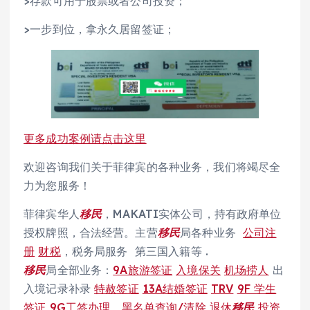
>存款可用于股票或者公司投资；
>一步到位，拿永久居留签证；
更多成功案例请点击这里
欢迎咨询我们关于菲律宾的各种业务，我们将竭尽全
力为您服务！
菲律宾华人
移民
，MAKATI实体公司，持有政府单位
授权牌照，合法经营。主营
移民
局各种业务
公司注
册
财税
，税务局服务 第三国入籍等 .
移民
局全部业务：
9A旅游签证
入境保关
机场捞人
出
入境记录补录
特赦签证
13A结婚签证
TRV
9F 学生
签证
9G工签办理
，
黑名单查询/清除
退休
移民
投资