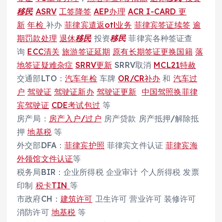
移民
ASRV
工签降签
AEP办理
ACR I-CARD 更
新
年检
补办
菲律宾遣返otl业务
菲律宾签证续签
逾
期罚款处理
退休
移民
投资
移民
菲律宾各种签证查
询
ECC清关
旅游签证延期
原有长期签证更换国籍
落
地签证疑难杂症
SRRV更新
SRRV取消
MCL21特赦
交通部LTO：
汽车年检
车牌
OR/CR补办
和
汽车过
户
驾驶证
驾驶证新办
驾驶证更新
中国驾照换菲律
宾驾驶证
CDE考试包过
等
房产局：
房产入户/过户
房产贷款 房产抵押/解除抵
押
地基税
等
外交部DFA：
菲律宾护照
菲律宾文件认证
菲律宾海
外领馆文件认证
等
税务局BIR：企业所得税 企业审计 个人所得税 发票
印制
税卡TIN
等
市政府CH：
建筑许可
卫生许可 营业许可 装修许可
消防许可
地基税
等