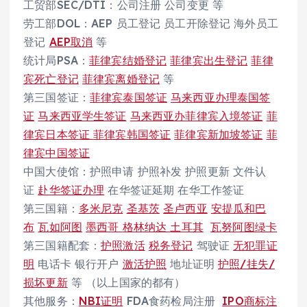
工贸部SEC/DTI：公司注册 公司变更 等
劳工部DOL：AEP 员工登记 员工开除登记 海外员工
登记
AEP取消
等
统计局PSA：
菲律宾结婚登记
菲律宾出生登记
菲律
宾死亡登记
菲律宾离婚登记
等
第三国签证：
菲律宾泰国签证
马来西亚办理泰国签
证
马来西亚学生签证
马来西亚办菲律宾入境签证
菲
律宾日本签证
菲律宾韩国签证
菲律宾新加坡签证
菲
律宾中国签证
中国大使馆：护照申请 护照补发 护照更新 文件认
证
赴华签证办理
在华签证延期 在华工作签证
第三国籍：
多米尼克
圣基茨
圣卢西亚
安提瓜和巴
布
瓦如阿图
墨西哥
格林纳达
土耳其
瓦努阿图绿卡
第三国籍配套：
护照激活
税务登记
驾驶证
无犯罪证
明
电话卡 银行开户
激活护照
地址证明
护照/挂失/
损坏更新
等 （以上国家的都有）
其他服务：
NBI证明
FDA食药检局注册
IPO商标注